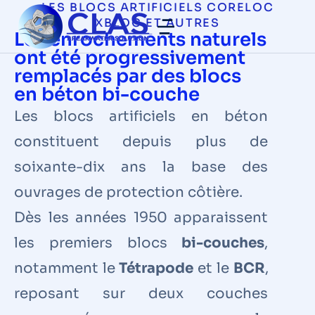
LES BLOCS ARTIFICIELS CORELOC
XBLOC ET AUTRES
Les enrochements naturels
ont été progressivement
remplacés par des blocs
en béton bi-couche
Les blocs artificiels en béton
constituent depuis plus de
soixante-dix ans la base des
ouvrages de protection côtière.
Dès les années 1950 apparaissent
les premiers blocs
bi-couches
,
notamment le
Tétrapode
et le
BCR
,
reposant sur deux couches