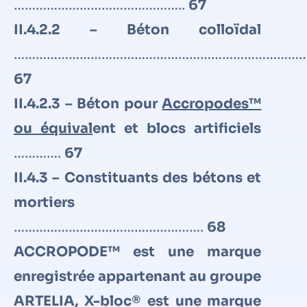
………………………………………..
67
II.4.2.2 – Béton colloïdal
………………………………………………………………………
67
II.4.2.3 – Béton pour
Accropodes™
ou équival
ent et blocs artificiels
………….
67
II.4.3 – Constituants des bétons et
mortiers
…………………………………………….
68
ACCROPODE™ est une marque
enregistrée appartenant au groupe
ARTELIA, X-bloc® est une marque