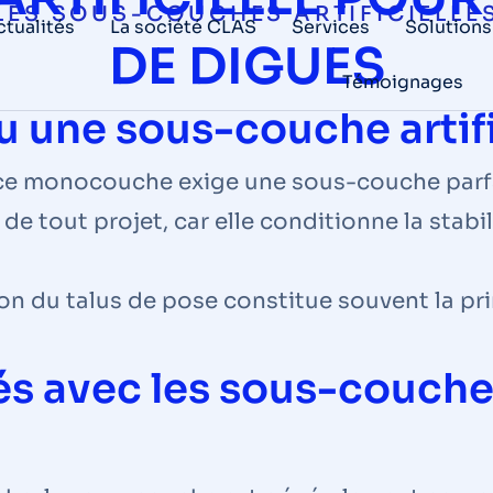
LES SOUS-COUCHES ARTIFICIELLE
ctualités
La société CLAS
Services
Solutions
DE DIGUES
Témoignages
 une sous-couche artifi
ace monocouche exige une sous-couche parf
 de tout projet, car elle conditionne la stabil
n du talus de pose constitue souvent la prin
és avec les sous-couch