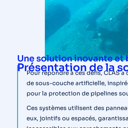
Une solution inovante et
Présentation de la s
Pour répondre à ces défis, CLAS a
de sous-couche artificielle, inspir
pour la protection de pipelines sou
Ces systèmes utilisent des panneau
eux, jointifs ou espacés, garantissa