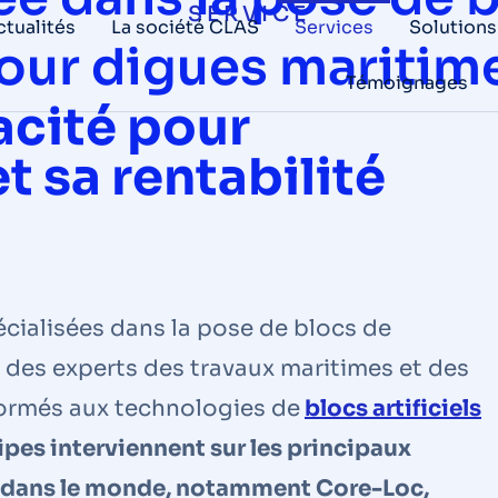
SERVICE
ctualités
La société CLAS
Services
Solutions
our digues maritim
Témoignages
cacité pour
et sa rentabilité
cialisées dans la pose de blocs de
 des experts des travaux maritimes et des
ormés aux technologies de
blocs artificiels
ipes interviennent sur les principaux
 dans le monde, notamment Core-Loc,