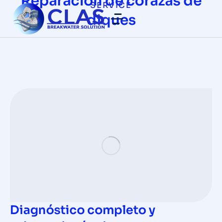
Reparación de corazas de
SERVICE
diques
Diagnóstico completo y